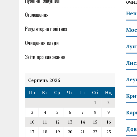
Публічні закупівлі
очи
Неп
Оголошення
Регуляторна полiтика
Мос
Очищення влади
Лун
Звіти про виконання
Лис
Леу
Серпень 2026
Пн
Вт
Ср
Чт
Пт
Сб
Нд
Кри
1
2
Кар
3
4
5
6
7
8
9
10
11
12
13
14
15
16
Дов
17
18
19
20
21
22
23