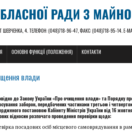
БЛАСНОЇ РАДИ З МАЙН
Т ШЕВЧЕНКА, 4. ТЕЛЕФОН: (048)718-96-47, ФАКС: (048)718-95-14. E-
НЯ
ОСНОВНІ ФУНКЦІЇ (ПОЛОЖЕННЯ)
КОНТАКТИ
ищення влади
овідно до Закону України «Про очищення влади» та Порядку пр
осування заборон, передбачених частинами третьою і четвертою
ердженого постановою Кабінету Міністрів України від 16 жовтня
ових відносин розпочато проведення перевірки щодо:
вірка посадових осіб місцевого самоврядування в рам